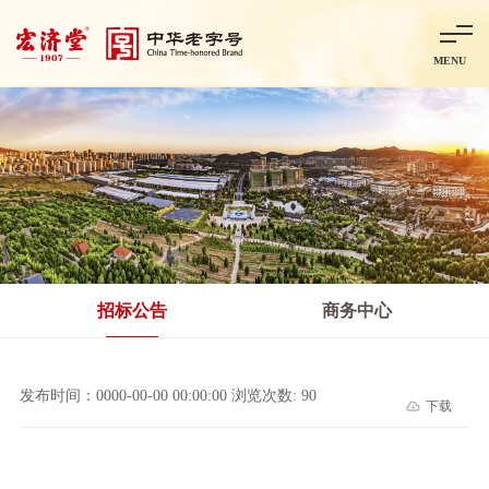
MENU
首页
走进宏济堂
集团概况
企业文化
百年历程
百年荣誉
分子公司
产品中心
非处方药
处方药
金牌阿胶
智慧中药房
中药饮片
招标公告
商务中心
智能制造
智慧中药房
莱芜智能智造项目
鲁北制药项目
阿胶智
发布时间：0000-00-00 00:00:00 浏览次数: 90
下载
科技与创新
中央研究院简介
研发平台
研发方向
合作交流