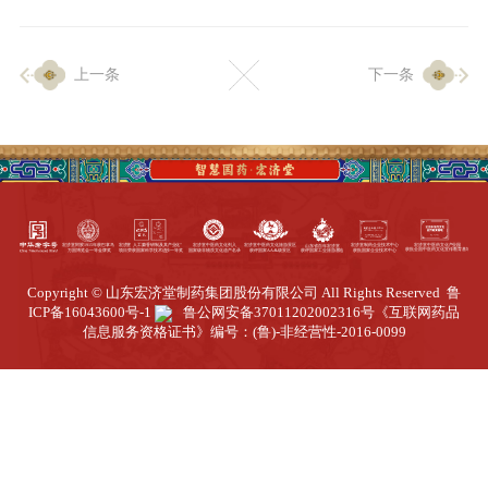
企业生产
上一条
下一条
生产设施
生产工艺
品质保证
质量中心
工业旅游
园区全览
Copyright © 山东宏济堂制药集团股份有限公司 All Rights Reserved
鲁
商务合作
ICP备16043600号-1
鲁公网安备37011202002316号
《互联网药品
信息服务资格证书》编号：(鲁)-非经营性-2016-0099
招标公告
商务中心
新闻动态
资讯要闻
视频中心
中医养生
联系我们