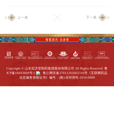
企业生产
上一条
下一条
生产设施
生产工艺
品质保证
质量中心
工业旅游
园区全览
Copyright © 山东宏济堂制药集团股份有限公司 All Rights Reserved
鲁
商务合作
ICP备16043600号-1
鲁公网安备37011202002316号
《互联网药品
信息服务资格证书》编号：(鲁)-非经营性-2016-0099
招标公告
商务中心
新闻动态
资讯要闻
视频中心
中医养生
联系我们