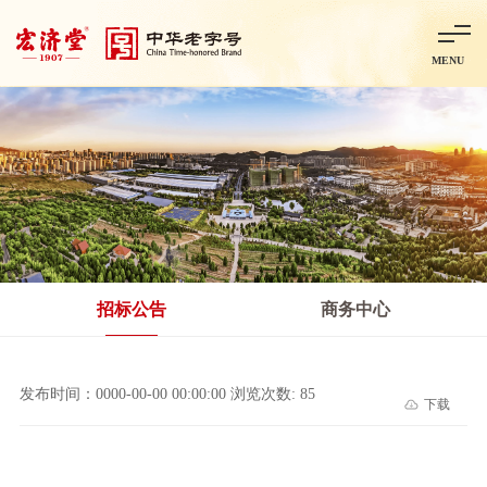
MENU
首页
走进宏济堂
集团概况
企业文化
百年历程
百年荣誉
分子公司
产品中心
非处方药
处方药
金牌阿胶
智慧中药房
中药饮片
招标公告
商务中心
智能制造
智慧中药房
莱芜智能智造项目
鲁北制药项目
阿胶智
发布时间：0000-00-00 00:00:00 浏览次数: 85
下载
科技与创新
中央研究院简介
研发平台
研发方向
合作交流