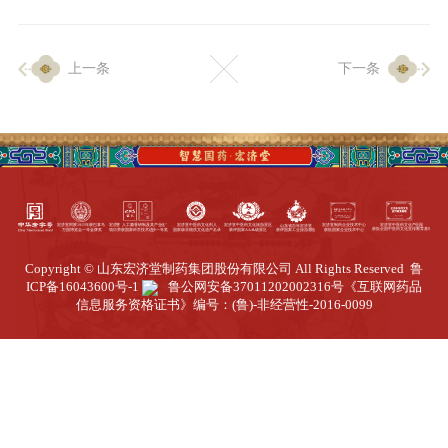
企业生产
上一条
下一条
生产设施
生产工艺
品质保证
质量中心
工业旅游
园区全览
Copyright © 山东宏济堂制药集团股份有限公司 All Rights Reserved
鲁
商务合作
ICP备16043600号-1
鲁公网安备37011202002316号
《互联网药品
信息服务资格证书》编号：(鲁)-非经营性-2016-0099
招标公告
商务中心
新闻动态
资讯要闻
视频中心
中医养生
联系我们