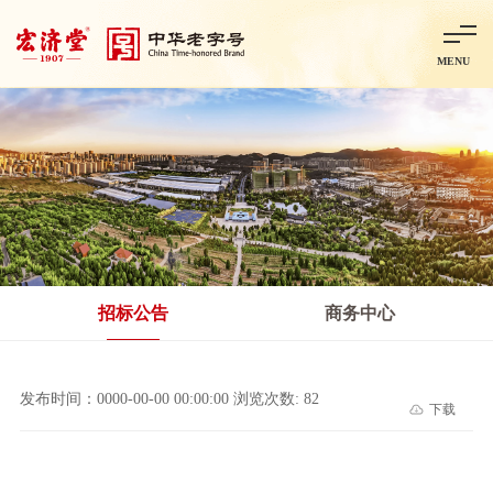
MENU
首页
走进宏济堂
集团概况
企业文化
百年历程
百年荣誉
分子公司
产品中心
非处方药
处方药
金牌阿胶
智慧中药房
中药饮片
招标公告
商务中心
智能制造
智慧中药房
莱芜智能智造项目
鲁北制药项目
阿胶智
发布时间：0000-00-00 00:00:00 浏览次数: 82
下载
科技与创新
中央研究院简介
研发平台
研发方向
合作交流