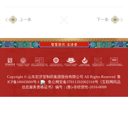
企业生产
上一条
下一条
生产设施
生产工艺
品质保证
质量中心
工业旅游
园区全览
Copyright © 山东宏济堂制药集团股份有限公司 All Rights Reserved
鲁
商务合作
ICP备16043600号-1
鲁公网安备37011202002316号
《互联网药品
信息服务资格证书》编号：(鲁)-非经营性-2016-0099
招标公告
商务中心
新闻动态
资讯要闻
视频中心
中医养生
联系我们