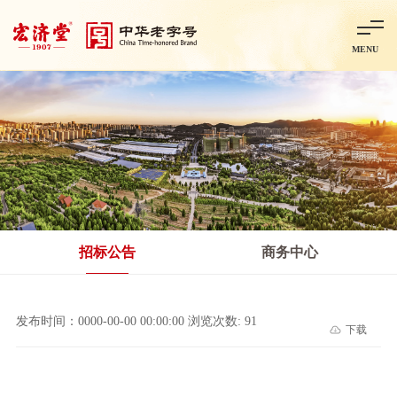
MENU
首页
走进宏济堂
集团概况
企业文化
百年历程
百年荣誉
分子公司
产品中心
非处方药
处方药
金牌阿胶
智慧中药房
中药饮片
招标公告
商务中心
智能制造
智慧中药房
莱芜智能智造项目
鲁北制药项目
阿胶智
发布时间：0000-00-00 00:00:00 浏览次数: 91
下载
科技与创新
中央研究院简介
研发平台
研发方向
合作交流