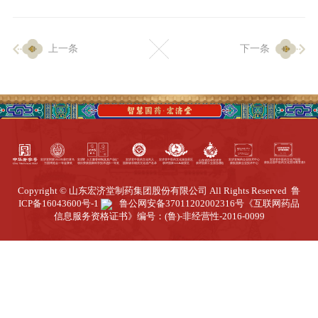
企业生产
上一条
下一条
生产设施
生产工艺
品质保证
质量中心
工业旅游
园区全览
Copyright © 山东宏济堂制药集团股份有限公司 All Rights Reserved
鲁
商务合作
ICP备16043600号-1
鲁公网安备37011202002316号
《互联网药品
信息服务资格证书》编号：(鲁)-非经营性-2016-0099
招标公告
商务中心
新闻动态
资讯要闻
视频中心
中医养生
联系我们