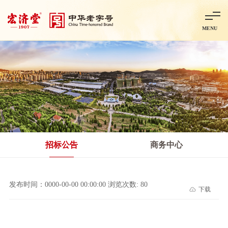
MENU
首页
走进宏济堂
集团概况
企业文化
百年历程
百年荣誉
分子公司
产品中心
非处方药
处方药
金牌阿胶
智慧中药房
中药饮片
招标公告
商务中心
智能制造
智慧中药房
莱芜智能智造项目
鲁北制药项目
阿胶智
发布时间：0000-00-00 00:00:00 浏览次数: 80
下载
科技与创新
中央研究院简介
研发平台
研发方向
合作交流