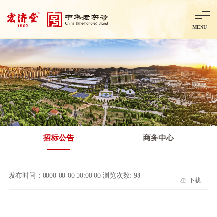
MENU
首页
走进宏济堂
集团概况
企业文化
百年历程
百年荣誉
分子公司
产品中心
非处方药
处方药
金牌阿胶
智慧中药房
中药饮片
招标公告
商务中心
智能制造
智慧中药房
莱芜智能智造项目
鲁北制药项目
阿胶智
发布时间：0000-00-00 00:00:00 浏览次数: 98
下载
科技与创新
中央研究院简介
研发平台
研发方向
合作交流