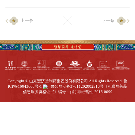
企业生产
上一条
下一条
生产设施
生产工艺
品质保证
质量中心
工业旅游
园区全览
Copyright © 山东宏济堂制药集团股份有限公司 All Rights Reserved
鲁
商务合作
ICP备16043600号-1
鲁公网安备37011202002316号
《互联网药品
信息服务资格证书》编号：(鲁)-非经营性-2016-0099
招标公告
商务中心
新闻动态
资讯要闻
视频中心
中医养生
联系我们