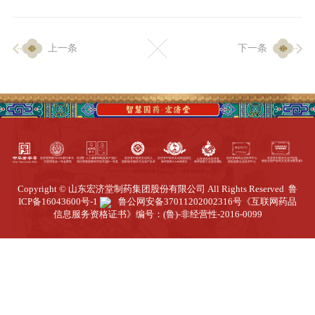
企业生产
上一条
下一条
生产设施
生产工艺
品质保证
质量中心
工业旅游
园区全览
Copyright © 山东宏济堂制药集团股份有限公司 All Rights Reserved
鲁
商务合作
ICP备16043600号-1
鲁公网安备37011202002316号
《互联网药品
信息服务资格证书》编号：(鲁)-非经营性-2016-0099
招标公告
商务中心
新闻动态
资讯要闻
视频中心
中医养生
联系我们