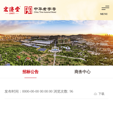
MENU
首页
走进宏济堂
集团概况
企业文化
百年历程
百年荣誉
分子公司
产品中心
非处方药
处方药
金牌阿胶
智慧中药房
中药饮片
招标公告
商务中心
智能制造
智慧中药房
莱芜智能智造项目
鲁北制药项目
阿胶智
发布时间：0000-00-00 00:00:00 浏览次数: 96
下载
科技与创新
中央研究院简介
研发平台
研发方向
合作交流