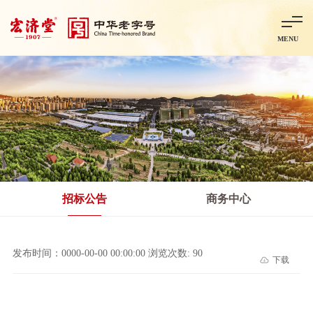
MENU
首页
走进宏济堂
集团概况
企业文化
百年历程
百年荣誉
分子公司
产品中心
非处方药
处方药
金牌阿胶
智慧中药房
中药饮片
招标公告
商务中心
智能制造
智慧中药房
莱芜智能智造项目
鲁北制药项目
阿胶智
发布时间：0000-00-00 00:00:00 浏览次数: 90
下载
科技与创新
中央研究院简介
研发平台
研发方向
合作交流