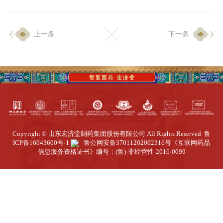
企业生产
上一条
下一条
生产设施
生产工艺
品质保证
质量中心
工业旅游
园区全览
Copyright © 山东宏济堂制药集团股份有限公司 All Rights Reserved
鲁
商务合作
ICP备16043600号-1
鲁公网安备37011202002316号
《互联网药品
信息服务资格证书》编号：(鲁)-非经营性-2016-0099
招标公告
商务中心
新闻动态
资讯要闻
视频中心
中医养生
联系我们