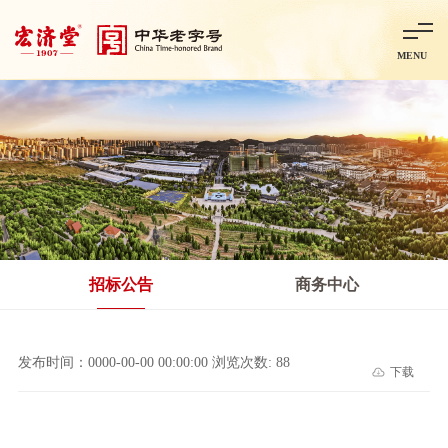
MENU
首页
走进宏济堂
集团概况
企业文化
百年历程
百年荣誉
分子公司
产品中心
非处方药
处方药
金牌阿胶
智慧中药房
中药饮片
招标公告
商务中心
智能制造
智慧中药房
莱芜智能智造项目
鲁北制药项目
阿胶智
发布时间：0000-00-00 00:00:00 浏览次数: 88
下载
科技与创新
中央研究院简介
研发平台
研发方向
合作交流