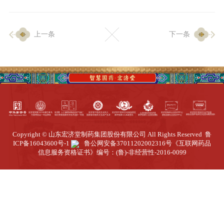
企业生产
上一条
下一条
生产设施
生产工艺
品质保证
质量中心
工业旅游
园区全览
Copyright © 山东宏济堂制药集团股份有限公司 All Rights Reserved
鲁
商务合作
ICP备16043600号-1
鲁公网安备37011202002316号
《互联网药品
信息服务资格证书》编号：(鲁)-非经营性-2016-0099
招标公告
商务中心
新闻动态
资讯要闻
视频中心
中医养生
联系我们