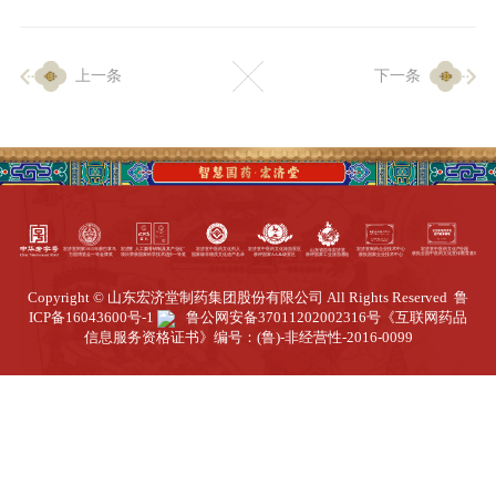
企业生产
上一条
下一条
生产设施
生产工艺
品质保证
质量中心
工业旅游
园区全览
Copyright © 山东宏济堂制药集团股份有限公司 All Rights Reserved
鲁
商务合作
ICP备16043600号-1
鲁公网安备37011202002316号
《互联网药品
信息服务资格证书》编号：(鲁)-非经营性-2016-0099
招标公告
商务中心
新闻动态
资讯要闻
视频中心
中医养生
联系我们