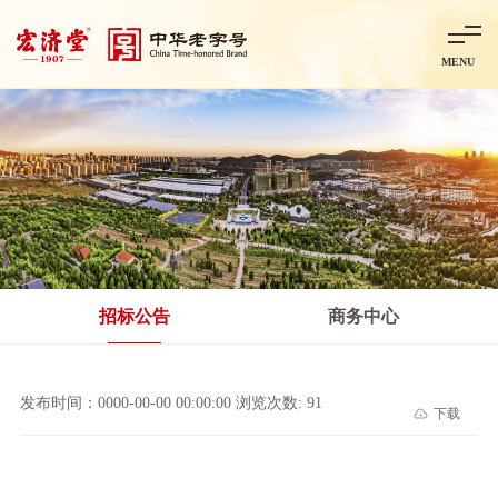
MENU
首页
走进宏济堂
集团概况
企业文化
百年历程
百年荣誉
分子公司
产品中心
非处方药
处方药
金牌阿胶
智慧中药房
中药饮片
招标公告
商务中心
智能制造
智慧中药房
莱芜智能智造项目
鲁北制药项目
阿胶智
发布时间：0000-00-00 00:00:00 浏览次数: 91
下载
科技与创新
中央研究院简介
研发平台
研发方向
合作交流