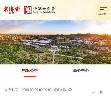
MENU
首页
走进宏济堂
集团概况
企业文化
百年历程
百年荣誉
分子公司
产品中心
非处方药
处方药
金牌阿胶
智慧中药房
中药饮片
招标公告
商务中心
智能制造
智慧中药房
莱芜智能智造项目
鲁北制药项目
阿胶智
发布时间：0000-00-00 00:00:00 浏览次数: 92
下载
科技与创新
中央研究院简介
研发平台
研发方向
合作交流