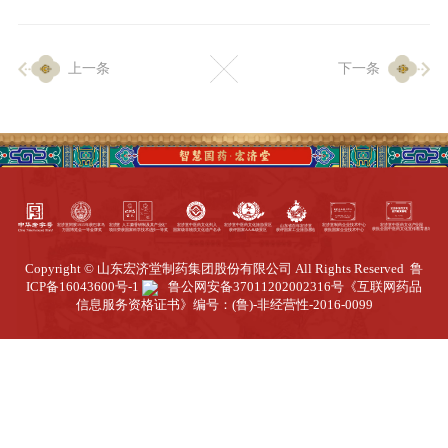
企业生产
上一条
下一条
生产设施
生产工艺
品质保证
质量中心
工业旅游
园区全览
Copyright © 山东宏济堂制药集团股份有限公司 All Rights Reserved
鲁
商务合作
ICP备16043600号-1
鲁公网安备37011202002316号
《互联网药品
信息服务资格证书》编号：(鲁)-非经营性-2016-0099
招标公告
商务中心
新闻动态
资讯要闻
视频中心
中医养生
联系我们