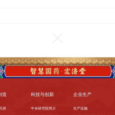
制造
科技与创新
企业生产
药房
中央研究院简介
生产设施