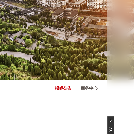
商务合作
新闻动态
联系我们
招标公告
商务中心