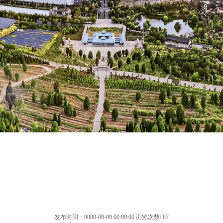
发布时间：0000-00-00 00:00:00 浏览次数: 87