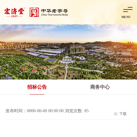
MENU
首页
走进宏济堂
集团概况
企业文化
百年历程
百年荣誉
分子公司
产品中心
非处方药
处方药
金牌阿胶
智慧中药房
中药饮片
招标公告
商务中心
智能制造
智慧中药房
莱芜智能智造项目
鲁北制药项目
阿胶智
发布时间：0000-00-00 00:00:00 浏览次数: 85
下载
科技与创新
中央研究院简介
研发平台
研发方向
合作交流