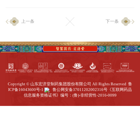
企业生产
上一条
下一条
生产设施
生产工艺
品质保证
质量中心
工业旅游
园区全览
Copyright © 山东宏济堂制药集团股份有限公司 All Rights Reserved
鲁
商务合作
ICP备16043600号-1
鲁公网安备37011202002316号
《互联网药品
信息服务资格证书》编号：(鲁)-非经营性-2016-0099
招标公告
商务中心
新闻动态
资讯要闻
视频中心
中医养生
联系我们