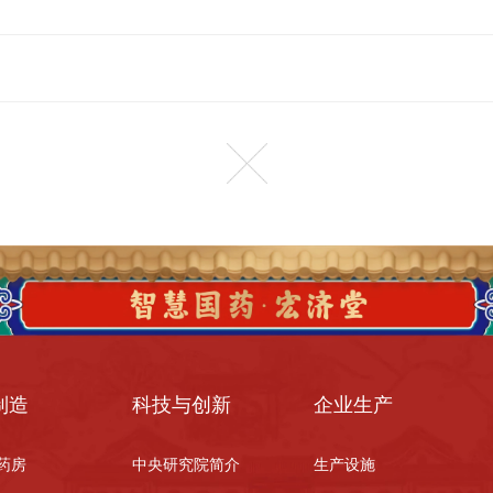
制造
科技与创新
企业生产
药房
中央研究院简介
生产设施