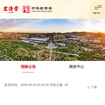
MENU
首页
走进宏济堂
集团概况
企业文化
百年历程
百年荣誉
分子公司
产品中心
非处方药
处方药
金牌阿胶
智慧中药房
中药饮片
招标公告
商务中心
智能制造
智慧中药房
莱芜智能智造项目
鲁北制药项目
阿胶智
发布时间：0000-00-00 00:00:00 浏览次数: 89
下载
科技与创新
中央研究院简介
研发平台
研发方向
合作交流