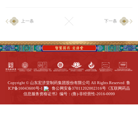
企业生产
上一条
下一条
生产设施
生产工艺
品质保证
质量中心
工业旅游
园区全览
Copyright © 山东宏济堂制药集团股份有限公司 All Rights Reserved
鲁
商务合作
ICP备16043600号-1
鲁公网安备37011202002316号
《互联网药品
信息服务资格证书》编号：(鲁)-非经营性-2016-0099
招标公告
商务中心
新闻动态
资讯要闻
视频中心
中医养生
联系我们