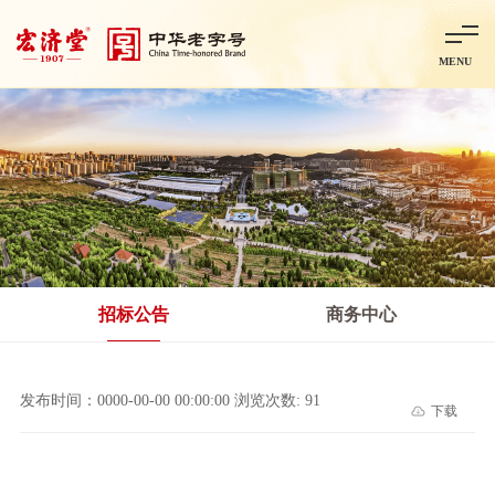
MENU
首页
走进宏济堂
集团概况
企业文化
百年历程
百年荣誉
分子公司
产品中心
非处方药
处方药
金牌阿胶
智慧中药房
中药饮片
招标公告
商务中心
智能制造
智慧中药房
莱芜智能智造项目
鲁北制药项目
阿胶智
发布时间：0000-00-00 00:00:00 浏览次数: 91
下载
科技与创新
中央研究院简介
研发平台
研发方向
合作交流