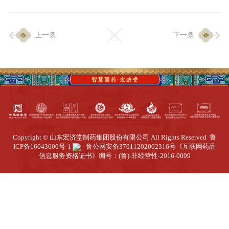
企业生产
上一条
下一条
生产设施
生产工艺
品质保证
质量中心
工业旅游
园区全览
Copyright © 山东宏济堂制药集团股份有限公司 All Rights Reserved
鲁
商务合作
ICP备16043600号-1
鲁公网安备37011202002316号
《互联网药品
信息服务资格证书》编号：(鲁)-非经营性-2016-0099
招标公告
商务中心
新闻动态
资讯要闻
视频中心
中医养生
联系我们