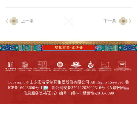
企业生产
上一条
下一条
生产设施
生产工艺
品质保证
质量中心
工业旅游
园区全览
Copyright © 山东宏济堂制药集团股份有限公司 All Rights Reserved
鲁
商务合作
ICP备16043600号-1
鲁公网安备37011202002316号
《互联网药品
信息服务资格证书》编号：(鲁)-非经营性-2016-0099
招标公告
商务中心
新闻动态
资讯要闻
视频中心
中医养生
联系我们