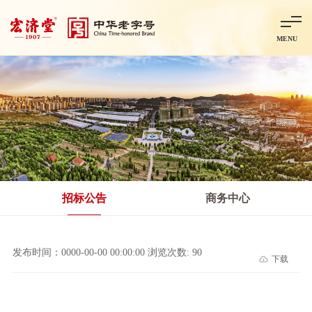
MENU
首页
走进宏济堂
集团概况
企业文化
百年历程
百年荣誉
分子公司
产品中心
非处方药
处方药
金牌阿胶
智慧中药房
中药饮片
招标公告
商务中心
智能制造
智慧中药房
莱芜智能智造项目
鲁北制药项目
阿胶智
发布时间：0000-00-00 00:00:00 浏览次数: 90
下载
科技与创新
中央研究院简介
研发平台
研发方向
合作交流