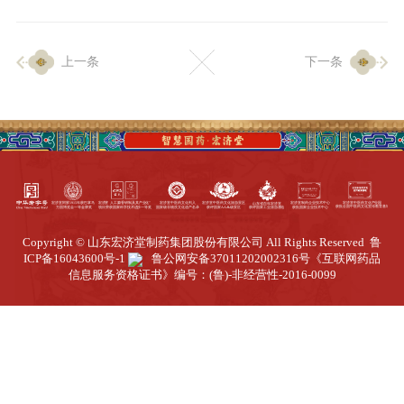
企业生产
上一条
下一条
生产设施
生产工艺
品质保证
质量中心
工业旅游
园区全览
Copyright © 山东宏济堂制药集团股份有限公司 All Rights Reserved
鲁
商务合作
ICP备16043600号-1
鲁公网安备37011202002316号
《互联网药品
信息服务资格证书》编号：(鲁)-非经营性-2016-0099
招标公告
商务中心
新闻动态
资讯要闻
视频中心
中医养生
联系我们