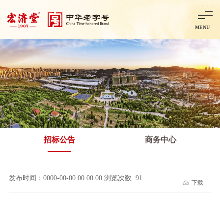
MENU
首页
走进宏济堂
集团概况
企业文化
百年历程
百年荣誉
分子公司
产品中心
非处方药
处方药
金牌阿胶
智慧中药房
中药饮片
招标公告
商务中心
智能制造
智慧中药房
莱芜智能智造项目
鲁北制药项目
阿胶智
发布时间：0000-00-00 00:00:00 浏览次数: 91
下载
科技与创新
中央研究院简介
研发平台
研发方向
合作交流