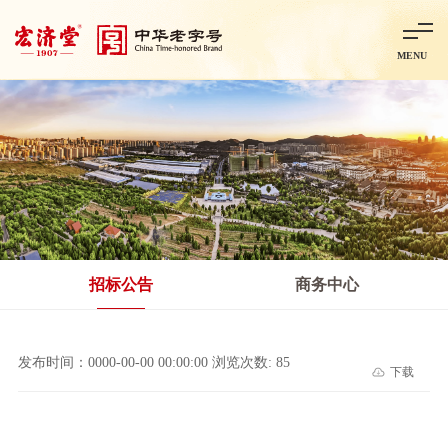
MENU
首页
走进宏济堂
集团概况
企业文化
百年历程
百年荣誉
分子公司
产品中心
非处方药
处方药
金牌阿胶
智慧中药房
中药饮片
招标公告
商务中心
智能制造
智慧中药房
莱芜智能智造项目
鲁北制药项目
阿胶智
发布时间：0000-00-00 00:00:00 浏览次数: 85
下载
科技与创新
中央研究院简介
研发平台
研发方向
合作交流