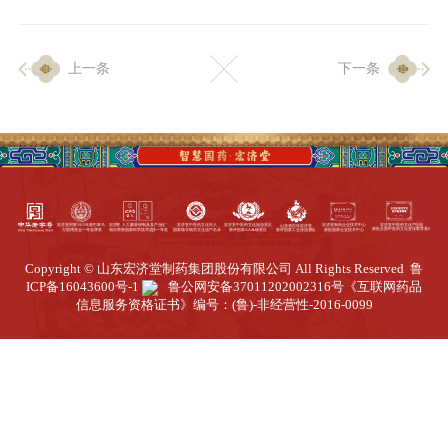
企业生产
上一条
下一条
生产设施
生产工艺
品质保证
质量中心
工业旅游
园区全览
Copyright © 山东宏济堂制药集团股份有限公司 All Rights Reserved
鲁
商务合作
ICP备16043600号-1
鲁公网安备37011202002316号
《互联网药品
信息服务资格证书》编号：(鲁)-非经营性-2016-0099
招标公告
商务中心
新闻动态
资讯要闻
视频中心
中医养生
联系我们