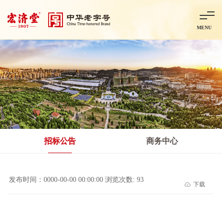
MENU
首页
走进宏济堂
集团概况
企业文化
百年历程
百年荣誉
分子公司
产品中心
非处方药
处方药
金牌阿胶
智慧中药房
中药饮片
招标公告
商务中心
智能制造
智慧中药房
莱芜智能智造项目
鲁北制药项目
阿胶智
发布时间：0000-00-00 00:00:00 浏览次数: 93
下载
科技与创新
中央研究院简介
研发平台
研发方向
合作交流