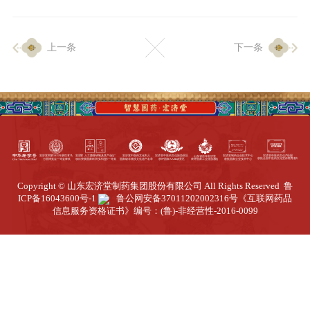
企业生产
上一条
下一条
生产设施
生产工艺
品质保证
质量中心
工业旅游
园区全览
Copyright © 山东宏济堂制药集团股份有限公司 All Rights Reserved
鲁
商务合作
ICP备16043600号-1
鲁公网安备37011202002316号
《互联网药品
信息服务资格证书》编号：(鲁)-非经营性-2016-0099
招标公告
商务中心
新闻动态
资讯要闻
视频中心
中医养生
联系我们