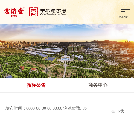
MENU
首页
走进宏济堂
集团概况
企业文化
百年历程
百年荣誉
分子公司
产品中心
非处方药
处方药
金牌阿胶
智慧中药房
中药饮片
招标公告
商务中心
智能制造
智慧中药房
莱芜智能智造项目
鲁北制药项目
阿胶智
发布时间：0000-00-00 00:00:00 浏览次数: 86
下载
科技与创新
中央研究院简介
研发平台
研发方向
合作交流