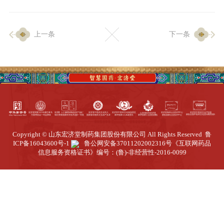
企业生产
上一条
下一条
生产设施
生产工艺
品质保证
质量中心
工业旅游
园区全览
Copyright © 山东宏济堂制药集团股份有限公司 All Rights Reserved
鲁
商务合作
ICP备16043600号-1
鲁公网安备37011202002316号
《互联网药品
信息服务资格证书》编号：(鲁)-非经营性-2016-0099
招标公告
商务中心
新闻动态
资讯要闻
视频中心
中医养生
联系我们