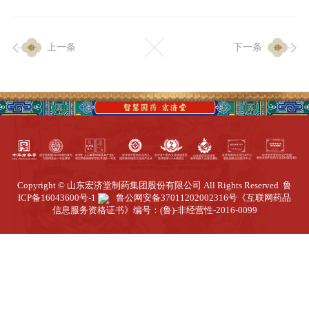
企业生产
上一条
下一条
生产设施
生产工艺
品质保证
质量中心
工业旅游
园区全览
Copyright © 山东宏济堂制药集团股份有限公司 All Rights Reserved
鲁
商务合作
ICP备16043600号-1
鲁公网安备37011202002316号
《互联网药品
信息服务资格证书》编号：(鲁)-非经营性-2016-0099
招标公告
商务中心
新闻动态
资讯要闻
视频中心
中医养生
联系我们