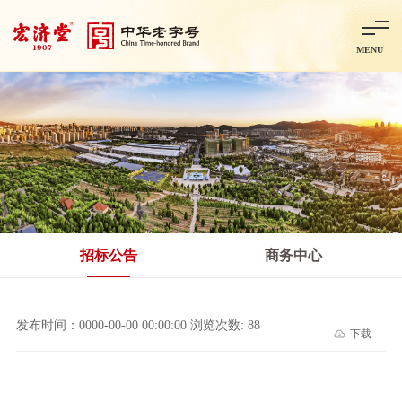
MENU
首页
走进宏济堂
集团概况
企业文化
百年历程
百年荣誉
分子公司
产品中心
非处方药
处方药
金牌阿胶
智慧中药房
中药饮片
招标公告
商务中心
智能制造
智慧中药房
莱芜智能智造项目
鲁北制药项目
阿胶智
发布时间：0000-00-00 00:00:00 浏览次数: 88
下载
科技与创新
中央研究院简介
研发平台
研发方向
合作交流