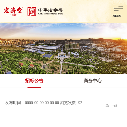
MENU
首页
走进宏济堂
集团概况
企业文化
百年历程
百年荣誉
分子公司
产品中心
非处方药
处方药
金牌阿胶
智慧中药房
中药饮片
招标公告
商务中心
智能制造
智慧中药房
莱芜智能智造项目
鲁北制药项目
阿胶智
发布时间：0000-00-00 00:00:00 浏览次数: 92
下载
科技与创新
中央研究院简介
研发平台
研发方向
合作交流