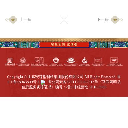
企业生产
上一条
下一条
生产设施
生产工艺
品质保证
质量中心
工业旅游
园区全览
Copyright © 山东宏济堂制药集团股份有限公司 All Rights Reserved
鲁
商务合作
ICP备16043600号-1
鲁公网安备37011202002316号
《互联网药品
信息服务资格证书》编号：(鲁)-非经营性-2016-0099
招标公告
商务中心
新闻动态
资讯要闻
视频中心
中医养生
联系我们