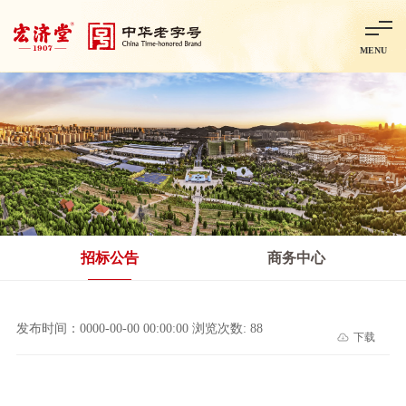
MENU
首页
走进宏济堂
集团概况
企业文化
百年历程
百年荣誉
分子公司
产品中心
非处方药
处方药
金牌阿胶
智慧中药房
中药饮片
招标公告
商务中心
智能制造
智慧中药房
莱芜智能智造项目
鲁北制药项目
阿胶智
发布时间：0000-00-00 00:00:00 浏览次数: 88
下载
科技与创新
中央研究院简介
研发平台
研发方向
合作交流