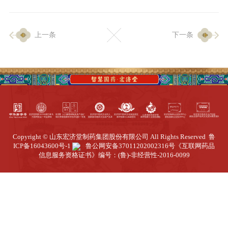
企业生产
上一条
下一条
生产设施
生产工艺
品质保证
质量中心
工业旅游
园区全览
Copyright © 山东宏济堂制药集团股份有限公司 All Rights Reserved
鲁
商务合作
ICP备16043600号-1
鲁公网安备37011202002316号
《互联网药品
信息服务资格证书》编号：(鲁)-非经营性-2016-0099
招标公告
商务中心
新闻动态
资讯要闻
视频中心
中医养生
联系我们