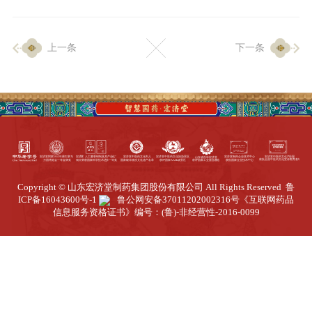
企业生产
上一条
下一条
生产设施
生产工艺
品质保证
质量中心
工业旅游
园区全览
Copyright © 山东宏济堂制药集团股份有限公司 All Rights Reserved
鲁
商务合作
ICP备16043600号-1
鲁公网安备37011202002316号
《互联网药品
信息服务资格证书》编号：(鲁)-非经营性-2016-0099
招标公告
商务中心
新闻动态
资讯要闻
视频中心
中医养生
联系我们