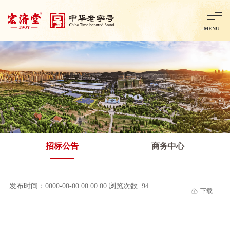
MENU
首页
走进宏济堂
集团概况
企业文化
百年历程
百年荣誉
分子公司
产品中心
非处方药
处方药
金牌阿胶
智慧中药房
中药饮片
招标公告
商务中心
智能制造
智慧中药房
莱芜智能智造项目
鲁北制药项目
阿胶智
发布时间：0000-00-00 00:00:00 浏览次数: 94
下载
科技与创新
中央研究院简介
研发平台
研发方向
合作交流