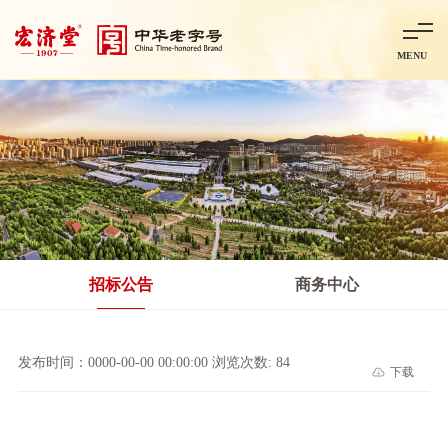
MENU
首页
走进宏济堂
集团概况
企业文化
百年历程
百年荣誉
分子公司
产品中心
非处方药
处方药
金牌阿胶
智慧中药房
中药饮片
招标公告
商务中心
智能制造
智慧中药房
莱芜智能智造项目
鲁北制药项目
阿胶智
发布时间：0000-00-00 00:00:00 浏览次数: 84
下载
科技与创新
中央研究院简介
研发平台
研发方向
合作交流