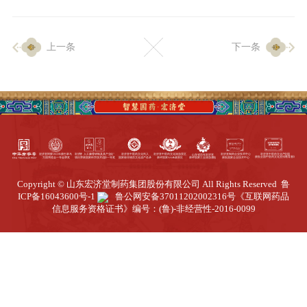
企业生产
上一条
下一条
生产设施
生产工艺
品质保证
质量中心
工业旅游
园区全览
Copyright © 山东宏济堂制药集团股份有限公司 All Rights Reserved
鲁
商务合作
ICP备16043600号-1
鲁公网安备37011202002316号
《互联网药品
信息服务资格证书》编号：(鲁)-非经营性-2016-0099
招标公告
商务中心
新闻动态
资讯要闻
视频中心
中医养生
联系我们