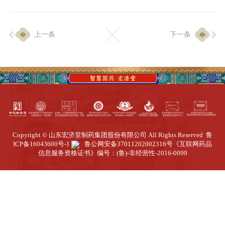
企业生产
上一条
下一条
生产设施
生产工艺
品质保证
质量中心
工业旅游
园区全览
Copyright © 山东宏济堂制药集团股份有限公司 All Rights Reserved
鲁
商务合作
ICP备16043600号-1
鲁公网安备37011202002316号
《互联网药品
信息服务资格证书》编号：(鲁)-非经营性-2016-0099
招标公告
商务中心
新闻动态
资讯要闻
视频中心
中医养生
联系我们