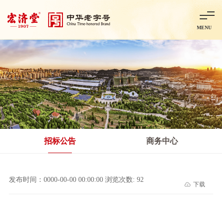
MENU
首页
走进宏济堂
集团概况
企业文化
百年历程
百年荣誉
分子公司
产品中心
非处方药
处方药
金牌阿胶
智慧中药房
中药饮片
招标公告
商务中心
智能制造
智慧中药房
莱芜智能智造项目
鲁北制药项目
阿胶智
发布时间：0000-00-00 00:00:00 浏览次数: 92
下载
科技与创新
中央研究院简介
研发平台
研发方向
合作交流