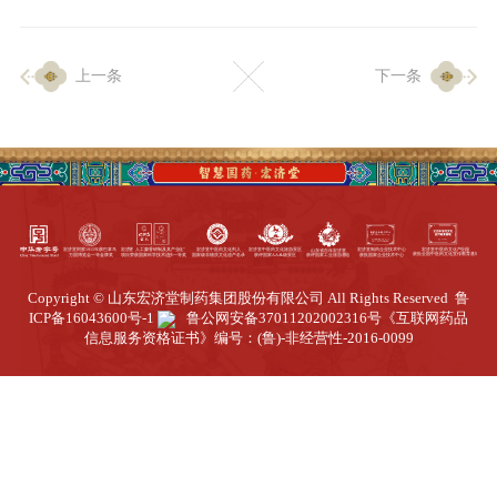
企业生产
上一条
下一条
生产设施
生产工艺
品质保证
质量中心
工业旅游
园区全览
Copyright © 山东宏济堂制药集团股份有限公司 All Rights Reserved
鲁
商务合作
ICP备16043600号-1
鲁公网安备37011202002316号
《互联网药品
信息服务资格证书》编号：(鲁)-非经营性-2016-0099
招标公告
商务中心
新闻动态
资讯要闻
视频中心
中医养生
联系我们