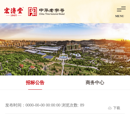
MENU
首页
走进宏济堂
集团概况
企业文化
百年历程
百年荣誉
分子公司
产品中心
非处方药
处方药
金牌阿胶
智慧中药房
中药饮片
招标公告
商务中心
智能制造
智慧中药房
莱芜智能智造项目
鲁北制药项目
阿胶智
发布时间：0000-00-00 00:00:00 浏览次数: 89
下载
科技与创新
中央研究院简介
研发平台
研发方向
合作交流