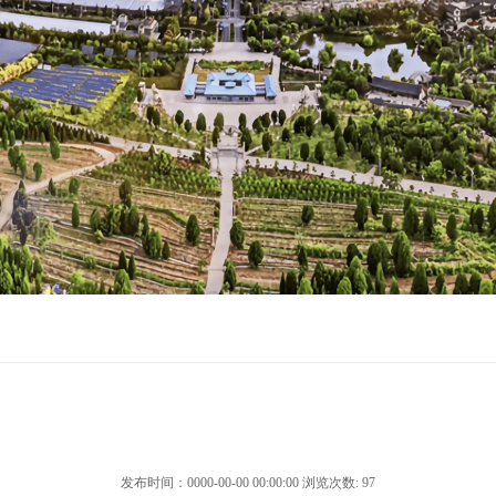
发布时间：0000-00-00 00:00:00 浏览次数: 97