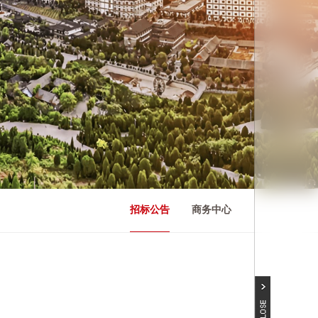
商务合作
新闻动态
联系我们
招标公告
商务中心