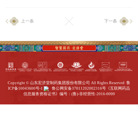
企业生产
上一条
下一条
生产设施
生产工艺
品质保证
质量中心
工业旅游
园区全览
Copyright © 山东宏济堂制药集团股份有限公司 All Rights Reserved
鲁
商务合作
ICP备16043600号-1
鲁公网安备37011202002316号
《互联网药品
信息服务资格证书》编号：(鲁)-非经营性-2016-0099
招标公告
商务中心
新闻动态
资讯要闻
视频中心
中医养生
联系我们