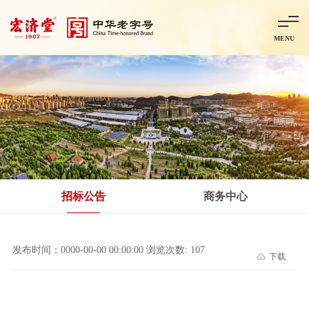
MENU
首页
走进宏济堂
集团概况
企业文化
百年历程
百年荣誉
分子公司
产品中心
非处方药
处方药
金牌阿胶
智慧中药房
中药饮片
招标公告
商务中心
智能制造
智慧中药房
莱芜智能智造项目
鲁北制药项目
阿胶智
发布时间：0000-00-00 00:00:00 浏览次数: 107
下载
科技与创新
中央研究院简介
研发平台
研发方向
合作交流