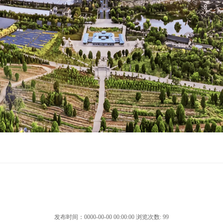
发布时间：0000-00-00 00:00:00 浏览次数: 99