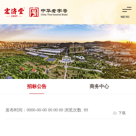
MENU
首页
走进宏济堂
集团概况
企业文化
百年历程
百年荣誉
分子公司
产品中心
非处方药
处方药
金牌阿胶
智慧中药房
中药饮片
招标公告
商务中心
智能制造
智慧中药房
莱芜智能智造项目
鲁北制药项目
阿胶智
发布时间：0000-00-00 00:00:00 浏览次数: 89
下载
科技与创新
中央研究院简介
研发平台
研发方向
合作交流