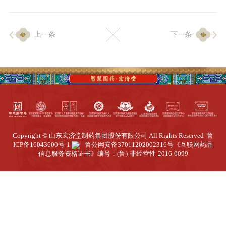
企业生产
上一条
下一条
生产设施
生产工艺
品质保证
质量中心
工业旅游
园区全览
Copyright © 山东宏济堂制药集团股份有限公司 All Rights Reserved
鲁
商务合作
ICP备16043600号-1
鲁公网安备37011202002316号
《互联网药品
信息服务资格证书》编号：(鲁)-非经营性-2016-0099
招标公告
商务中心
新闻动态
资讯要闻
视频中心
中医养生
联系我们