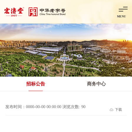
MENU
首页
走进宏济堂
集团概况
企业文化
百年历程
百年荣誉
分子公司
产品中心
非处方药
处方药
金牌阿胶
智慧中药房
中药饮片
招标公告
商务中心
智能制造
智慧中药房
莱芜智能智造项目
鲁北制药项目
阿胶智
发布时间：0000-00-00 00:00:00 浏览次数: 90
下载
科技与创新
中央研究院简介
研发平台
研发方向
合作交流