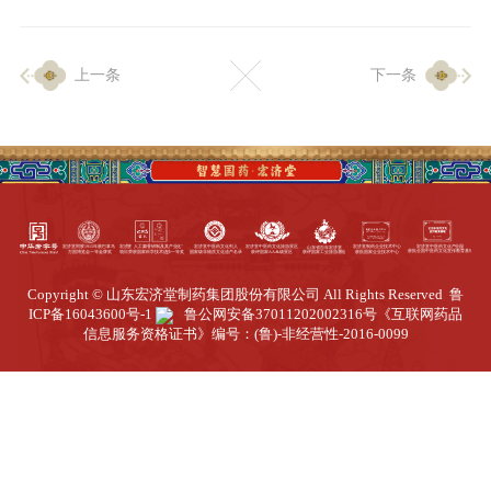
企业生产
上一条
下一条
生产设施
生产工艺
品质保证
质量中心
工业旅游
园区全览
Copyright © 山东宏济堂制药集团股份有限公司 All Rights Reserved
鲁
商务合作
ICP备16043600号-1
鲁公网安备37011202002316号
《互联网药品
信息服务资格证书》编号：(鲁)-非经营性-2016-0099
招标公告
商务中心
新闻动态
资讯要闻
视频中心
中医养生
联系我们