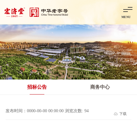
MENU
首页
走进宏济堂
集团概况
企业文化
百年历程
百年荣誉
分子公司
产品中心
非处方药
处方药
金牌阿胶
智慧中药房
中药饮片
招标公告
商务中心
智能制造
智慧中药房
莱芜智能智造项目
鲁北制药项目
阿胶智
发布时间：0000-00-00 00:00:00 浏览次数: 94
下载
科技与创新
中央研究院简介
研发平台
研发方向
合作交流