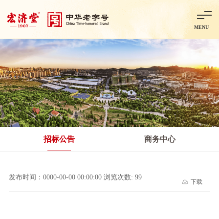
MENU
首页
走进宏济堂
集团概况
企业文化
百年历程
百年荣誉
分子公司
产品中心
非处方药
处方药
金牌阿胶
智慧中药房
中药饮片
招标公告
商务中心
智能制造
智慧中药房
莱芜智能智造项目
鲁北制药项目
阿胶智
发布时间：0000-00-00 00:00:00 浏览次数: 99
下载
科技与创新
中央研究院简介
研发平台
研发方向
合作交流