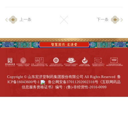
企业生产
上一条
下一条
生产设施
生产工艺
品质保证
质量中心
工业旅游
园区全览
Copyright © 山东宏济堂制药集团股份有限公司 All Rights Reserved
鲁
商务合作
ICP备16043600号-1
鲁公网安备37011202002316号
《互联网药品
信息服务资格证书》编号：(鲁)-非经营性-2016-0099
招标公告
商务中心
新闻动态
资讯要闻
视频中心
中医养生
联系我们