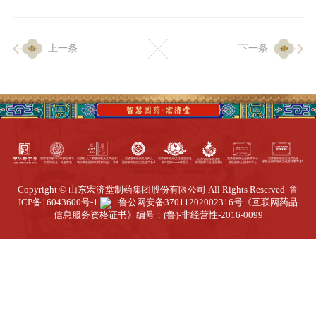
企业生产
上一条
下一条
生产设施
生产工艺
品质保证
质量中心
工业旅游
园区全览
Copyright © 山东宏济堂制药集团股份有限公司 All Rights Reserved
鲁
商务合作
ICP备16043600号-1
鲁公网安备37011202002316号
《互联网药品
信息服务资格证书》编号：(鲁)-非经营性-2016-0099
招标公告
商务中心
新闻动态
资讯要闻
视频中心
中医养生
联系我们