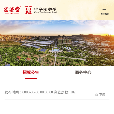
MENU
首页
走进宏济堂
集团概况
企业文化
百年历程
百年荣誉
分子公司
产品中心
非处方药
处方药
金牌阿胶
智慧中药房
中药饮片
招标公告
商务中心
智能制造
智慧中药房
莱芜智能智造项目
鲁北制药项目
阿胶智
发布时间：0000-00-00 00:00:00 浏览次数: 102
下载
科技与创新
中央研究院简介
研发平台
研发方向
合作交流