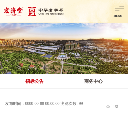
MENU
首页
走进宏济堂
集团概况
企业文化
百年历程
百年荣誉
分子公司
产品中心
非处方药
处方药
金牌阿胶
智慧中药房
中药饮片
招标公告
商务中心
智能制造
智慧中药房
莱芜智能智造项目
鲁北制药项目
阿胶智
发布时间：0000-00-00 00:00:00 浏览次数: 99
下载
科技与创新
中央研究院简介
研发平台
研发方向
合作交流