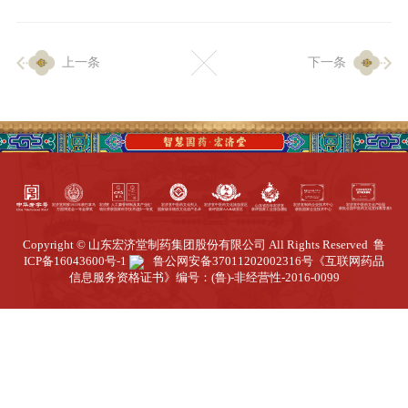
企业生产
上一条
下一条
生产设施
生产工艺
品质保证
质量中心
工业旅游
园区全览
Copyright © 山东宏济堂制药集团股份有限公司 All Rights Reserved
鲁
商务合作
ICP备16043600号-1
鲁公网安备37011202002316号
《互联网药品
信息服务资格证书》编号：(鲁)-非经营性-2016-0099
招标公告
商务中心
新闻动态
资讯要闻
视频中心
中医养生
联系我们