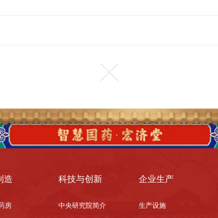
制造
科技与创新
企业生产
药房
中央研究院简介
生产设施