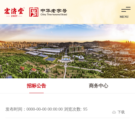
MENU
首页
走进宏济堂
集团概况
企业文化
百年历程
百年荣誉
分子公司
产品中心
非处方药
处方药
金牌阿胶
智慧中药房
中药饮片
招标公告
商务中心
智能制造
智慧中药房
莱芜智能智造项目
鲁北制药项目
阿胶智
发布时间：0000-00-00 00:00:00 浏览次数: 95
下载
科技与创新
中央研究院简介
研发平台
研发方向
合作交流