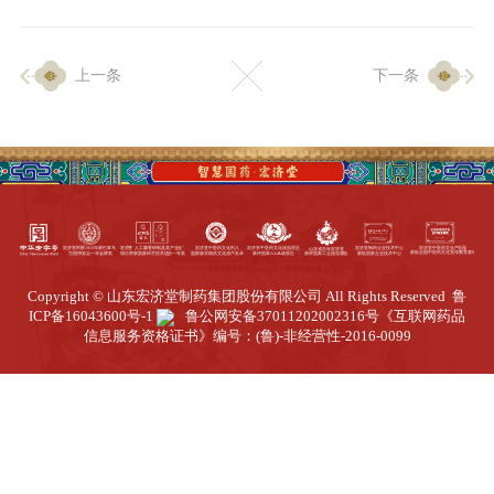
企业生产
上一条
下一条
生产设施
生产工艺
品质保证
质量中心
工业旅游
园区全览
Copyright © 山东宏济堂制药集团股份有限公司 All Rights Reserved
鲁
商务合作
ICP备16043600号-1
鲁公网安备37011202002316号
《互联网药品
信息服务资格证书》编号：(鲁)-非经营性-2016-0099
招标公告
商务中心
新闻动态
资讯要闻
视频中心
中医养生
联系我们