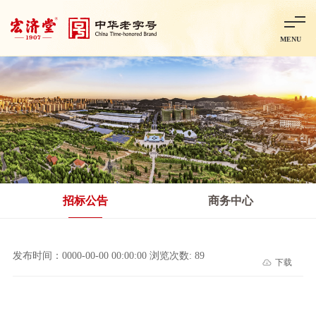
MENU
首页
走进宏济堂
集团概况
企业文化
百年历程
百年荣誉
分子公司
产品中心
非处方药
处方药
金牌阿胶
智慧中药房
中药饮片
招标公告
商务中心
智能制造
智慧中药房
莱芜智能智造项目
鲁北制药项目
阿胶智
发布时间：0000-00-00 00:00:00 浏览次数: 89
下载
科技与创新
中央研究院简介
研发平台
研发方向
合作交流