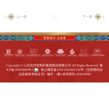
企业生产
上一条
下一条
生产设施
生产工艺
品质保证
质量中心
工业旅游
园区全览
Copyright © 山东宏济堂制药集团股份有限公司 All Rights Reserved
鲁
商务合作
ICP备16043600号-1
鲁公网安备37011202002316号
《互联网药品
信息服务资格证书》编号：(鲁)-非经营性-2016-0099
招标公告
商务中心
新闻动态
资讯要闻
视频中心
中医养生
联系我们