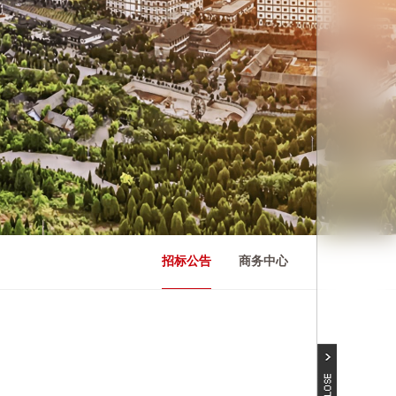
商务合作
新闻动态
联系我们
招标公告
商务中心