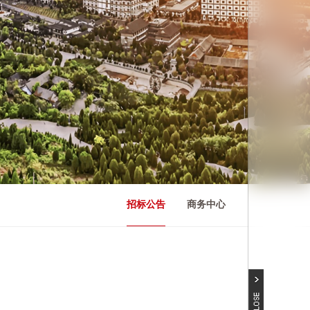
商务合作
新闻动态
联系我们
招标公告
商务中心