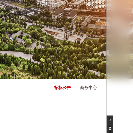
商务合作
新闻动态
联系我们
招标公告
商务中心