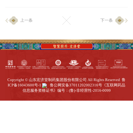
企业生产
上一条
下一条
生产设施
生产工艺
品质保证
质量中心
工业旅游
园区全览
Copyright © 山东宏济堂制药集团股份有限公司 All Rights Reserved
鲁
商务合作
ICP备16043600号-1
鲁公网安备37011202002316号
《互联网药品
信息服务资格证书》编号：(鲁)-非经营性-2016-0099
招标公告
商务中心
新闻动态
资讯要闻
视频中心
中医养生
联系我们