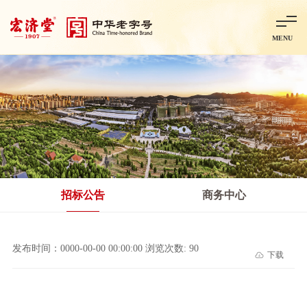
MENU
首页
走进宏济堂
集团概况
企业文化
百年历程
百年荣誉
分子公司
产品中心
非处方药
处方药
金牌阿胶
智慧中药房
中药饮片
招标公告
商务中心
智能制造
智慧中药房
莱芜智能智造项目
鲁北制药项目
阿胶智
发布时间：0000-00-00 00:00:00 浏览次数: 90
下载
科技与创新
中央研究院简介
研发平台
研发方向
合作交流