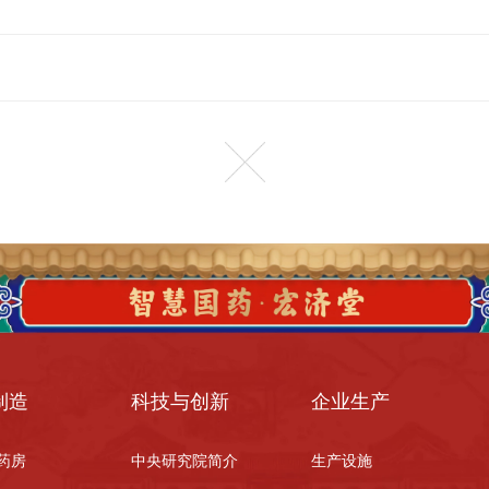
制造
科技与创新
企业生产
药房
中央研究院简介
生产设施