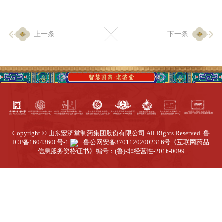
企业生产
上一条
下一条
生产设施
生产工艺
品质保证
质量中心
工业旅游
园区全览
Copyright © 山东宏济堂制药集团股份有限公司 All Rights Reserved
鲁
商务合作
ICP备16043600号-1
鲁公网安备37011202002316号
《互联网药品
信息服务资格证书》编号：(鲁)-非经营性-2016-0099
招标公告
商务中心
新闻动态
资讯要闻
视频中心
中医养生
联系我们