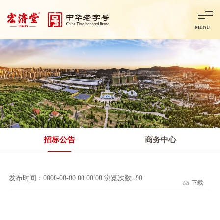
MENU
首页
走进宏济堂
集团概况
企业文化
百年历程
百年荣誉
分子公司
产品中心
非处方药
处方药
金牌阿胶
智慧中药房
中药饮片
招标公告
商务中心
智能制造
智慧中药房
莱芜智能智造项目
鲁北制药项目
阿胶智
发布时间：0000-00-00 00:00:00 浏览次数: 90
下载
科技与创新
中央研究院简介
研发平台
研发方向
合作交流