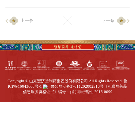
企业生产
上一条
下一条
生产设施
生产工艺
品质保证
质量中心
工业旅游
园区全览
Copyright © 山东宏济堂制药集团股份有限公司 All Rights Reserved
鲁
商务合作
ICP备16043600号-1
鲁公网安备37011202002316号
《互联网药品
信息服务资格证书》编号：(鲁)-非经营性-2016-0099
招标公告
商务中心
新闻动态
资讯要闻
视频中心
中医养生
联系我们