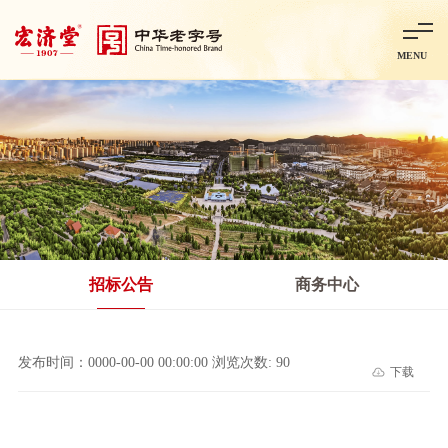
MENU
首页
走进宏济堂
集团概况
企业文化
百年历程
百年荣誉
分子公司
产品中心
非处方药
处方药
金牌阿胶
智慧中药房
中药饮片
招标公告
商务中心
智能制造
智慧中药房
莱芜智能智造项目
鲁北制药项目
阿胶智
发布时间：0000-00-00 00:00:00 浏览次数: 90
下载
科技与创新
中央研究院简介
研发平台
研发方向
合作交流