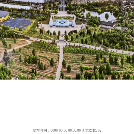
发布时间：0000-00-00 00:00:00 浏览次数: 82