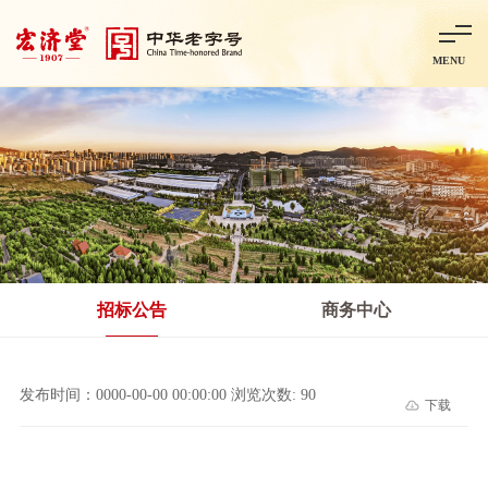
MENU
首页
走进宏济堂
集团概况
企业文化
百年历程
百年荣誉
分子公司
产品中心
非处方药
处方药
金牌阿胶
智慧中药房
中药饮片
招标公告
商务中心
智能制造
智慧中药房
莱芜智能智造项目
鲁北制药项目
阿胶智
发布时间：0000-00-00 00:00:00 浏览次数: 90
下载
科技与创新
中央研究院简介
研发平台
研发方向
合作交流