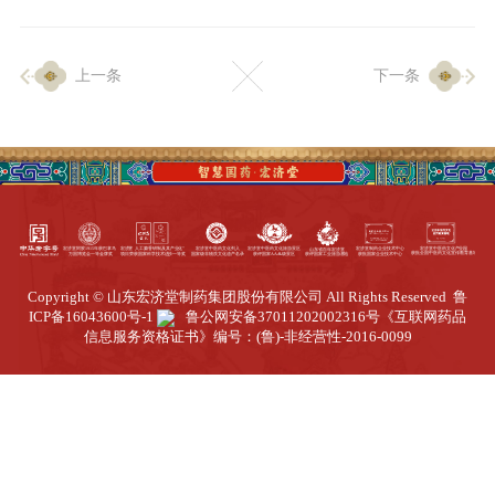
企业生产
上一条
下一条
生产设施
生产工艺
品质保证
质量中心
工业旅游
园区全览
Copyright © 山东宏济堂制药集团股份有限公司 All Rights Reserved
鲁
商务合作
ICP备16043600号-1
鲁公网安备37011202002316号
《互联网药品
信息服务资格证书》编号：(鲁)-非经营性-2016-0099
招标公告
商务中心
新闻动态
资讯要闻
视频中心
中医养生
联系我们