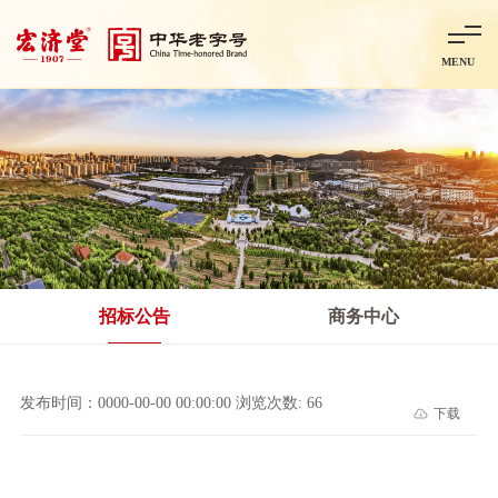
MENU
首页
走进宏济堂
集团概况
企业文化
百年历程
百年荣誉
分子公司
产品中心
非处方药
处方药
金牌阿胶
智慧中药房
中药饮片
招标公告
商务中心
智能制造
智慧中药房
莱芜智能智造项目
鲁北制药项目
阿胶智
发布时间：0000-00-00 00:00:00 浏览次数: 66
下载
科技与创新
中央研究院简介
研发平台
研发方向
合作交流