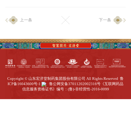
企业生产
上一条
下一条
生产设施
生产工艺
品质保证
质量中心
工业旅游
园区全览
Copyright © 山东宏济堂制药集团股份有限公司 All Rights Reserved
鲁
商务合作
ICP备16043600号-1
鲁公网安备37011202002316号
《互联网药品
信息服务资格证书》编号：(鲁)-非经营性-2016-0099
招标公告
商务中心
新闻动态
资讯要闻
视频中心
中医养生
联系我们